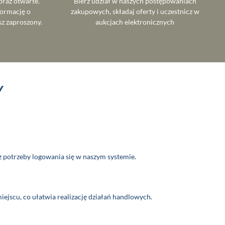
oraz otwarte.
Bierz udział w naszych postępowaniach
formację o
zakupowych, składaj oferty i uczestnicz w
sz zaproszony.
aukcjach elektronicznych
Y
z potrzeby logowania się w naszym systemie.
scu, co ułatwia realizację działań handlowych.