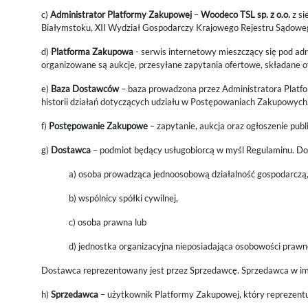
c)
Administrator Platformy Zakupowej
–
Woodeco TSL sp. z o.o.
z si
Białymstoku, XII Wydział Gospodarczy Krajowego Rejestru Sąd
d)
Platforma Zakupowa
- serwis internetowy mieszczący się pod a
organizowane są aukcje, przesyłane zapytania ofertowe, składane o
e)
Baza Dostawców
– baza prowadzona przez Administratora Platfo
historii działań dotyczących udziału w Postępowaniach Zakupowych
f)
Postępowanie Zakupowe
– zapytanie, aukcja oraz ogłoszenie pu
g)
Dostawca
– podmiot będący usługobiorcą w myśl Regulaminu. Do
a) osoba prowadząca jednoosobową działalność gospodarczą
b) wspólnicy spółki cywilnej,
c) osoba prawna lub
d) jednostka organizacyjna nieposiadająca osobowości prawn
Dostawca reprezentowany jest przez Sprzedawcę. Sprzedawca w im
h)
Sprzedawca
– użytkownik Platformy Zakupowej, który reprezent