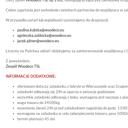
rzecz spółki
Woodeco TSL sp. z o.o.
, obsługującej logistykę zakładową Grup
Celem zapytania jest wyłonienie rzetelnych partnerów do współpracy w z
W przypadku pytań lub wątpliwości pozostajemy do dyspozycji:
paulina.kubska@woodeco.eu
agnieszka.zablocka@woodeco.eu
jacek.ajtner@woodeco.eu
Liczymy na Państwa udział i dziękujemy za zainteresowanie współpracą
Z poważaniem,
Zespół Woodeco TSL
INFORMACJE DODATKOWE:
ofertowani dotyczy załadunku z fabryki w Wieruszowie oraz Grajew
załadunki odbywają się 24h w oparciu o awizacje godzinowe
wszystkie załadunki odbywają z boku, wymagana jest naczepa z pla
waga towaru do 24500kg
wywołania zleceń 24h przed załadunkiem najpóźniej do godz. 13:00
wymagane na załadunku w celu zabezpieczenia towaru: pasy 500DAN
termin płatności 45 dni